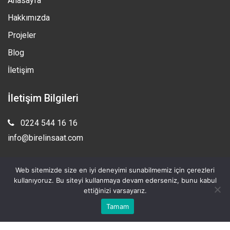
Anasayfa
Hakkımızda
Projeler
Blog
İletişim
İletişim Bilgileri
0224 544 16 16
info@birelinsaat.com
Bademli Kültür Caddesi No: 71/ D 16960 Mudanya Bursa
Web sitemizde size en iyi deneyimi sunabilmemiz için çerezleri
kullanıyoruz. Bu siteyi kullanmaya devam ederseniz, bunu kabul
ettiğinizi varsayarız.
Tamam
Designed by
Novembros
© 2022 - All Rights Reserved
Birel İnşaat