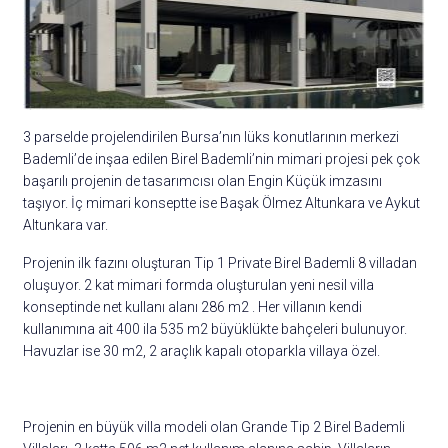
3 parselde projelendirilen Bursa’nın lüks konutlarının merkezi
Bademli’de inşaa edilen Birel Bademli’nin mimari projesi pek çok
başarılı projenin de tasarımcısı olan Engin Küçük imzasını
taşıyor. İç mimari konseptte ise Başak Ölmez Altunkara ve Aykut
Altunkara var.
Projenin ilk fazını oluşturan Tip 1 Private Birel Bademli 8 villadan
oluşuyor. 2 kat mimari formda oluşturulan yeni nesil villa
konseptinde net kullanı alanı 286 m2 . Her villanın kendi
kullanımına ait 400 ila 535 m2 büyüklükte bahçeleri bulunuyor.
Havuzlar ise 30 m2, 2 araçlık kapalı otoparkla villaya özel.
Projenin en büyük villa modeli olan Grande Tip 2 Birel Bademli