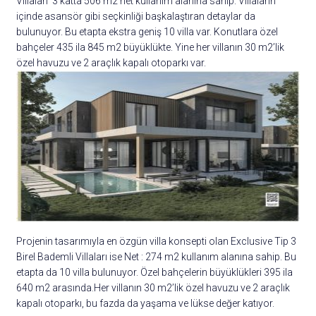
Villaları 3 katta 506 m2 net kullanım alanına sahip. Villaların
içinde asansör gibi seçkinliği başkalaştıran detaylar da
bulunuyor. Bu etapta ekstra geniş 10 villa var. Konutlara özel
bahçeler 435 ila 845 m2 büyüklükte. Yine her villanın 30 m2’lik
özel havuzu ve 2 araçlık kapalı otoparkı var.
Projenin tasarımıyla en özgün villa konsepti olan Exclusive Tip 3
Birel Bademli Villaları ise Net : 274 m2 kullanım alanına sahip. Bu
etapta da 10 villa bulunuyor. Özel bahçelerin büyüklükleri 395 ila
640 m2 arasında.Her villanın 30 m2’lik özel havuzu ve 2 araçlık
kapalı otoparkı, bu fazda da yaşama ve lükse değer katıyor.