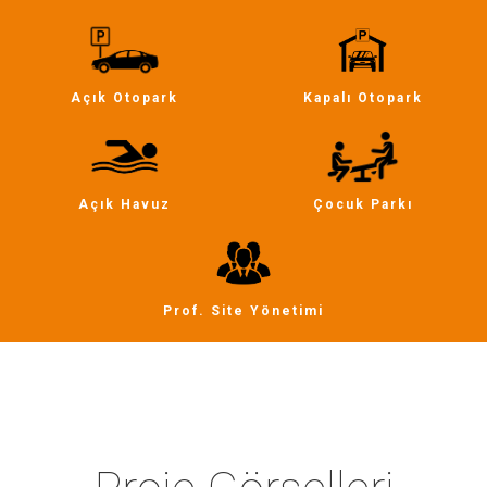
Açık Otopark
Kapalı Otopark
Açık Havuz
Çocuk Parkı
Prof. Site Yönetimi