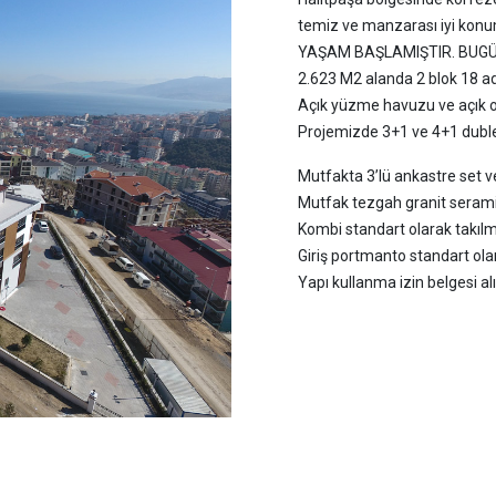
temiz ve manzarası iyi konu
YAŞAM BAŞLAMIŞTIR. BUGÜN
2.623 M2 alanda 2 blok 18 
Açık yüzme havuzu ve açık o
Projemizde 3+1 ve 4+1 duble
Mutfakta 3’lü ankastre set ve
Mutfak tezgah granit seramik
Kombi standart olarak takılm
Giriş portmanto standart olar
Yapı kullanma izin belgesi a