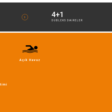
4+1
DUBLEKS DAIRELER
Açık Havuz
timi