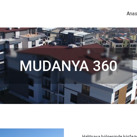
Anas
MUDANYA 360
Halitpaşa bölgesinde körfez