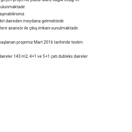
ulunmaktadır.
ınabilirsiniz.
adet daireden meydana gelmektedir.
lere asansör ile çıkış imkanı sunulmaktadır.
başlanan projemiz Mart 2016 tarihinde teslim
ireler 143 m2, 4+1 ve 5+1 çatı dubleks daireler