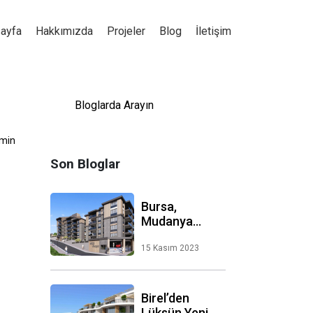
ayfa
Hakkımızda
Projeler
Blog
İletişim
dmin
Son Bloglar
Bursa,
Mudanya
Güzelyalı’da
Yükselen MOD
15 Kasım 2023
Burgaz’ı Çok
Sevdi
Birel’den
Lüksün Yeni