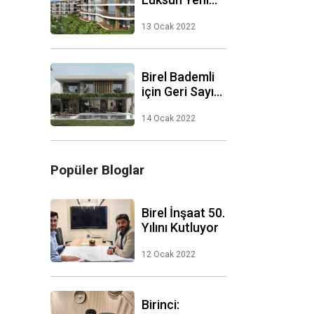
Modu:MOD
Mudanya
13 Ocak 2022
Birel Bademli
için Geri Sayım
Başladı
14 Ocak 2022
Popüler Bloglar
Birel İnşaat 50.
Yılını Kutluyor
12 Ocak 2022
Birinci: