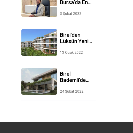
Bursa’da En
Yüksek Primi
Mudanya’daki
3 Şubat 2022
Konutlar Yaptı
Birel’den
Lüksün Yeni
Modu:MOD
Mudanya
13 Ocak 2022
Birel
Bademli’de
Perde Kalkıyor
24 Şubat 2022