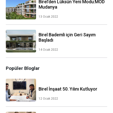
Birel’den Lüksün Yeni Modu:MOD
Mudanya
13 Ocak 2022
Birel Bademli için Geri Sayım
Başladı
14 Ocak 2022
Popüler Bloglar
Birel İnşaat 50. Yılını Kutluyor
12 Ocak 2022