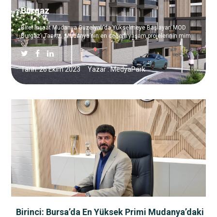
Burgaz
Birel İnşaat Mudanya Güzelyalı’da Yükselmeye Başlayan MOD
Burgaz’ı Tanıttı. Mudanya’nın en değerli yaşam projelerinin mim
Tarih: 26 Ekim 2023
Yazar : MedyaPark
Birinci: Bursa’da En Yüksek Primi Mudanya’daki