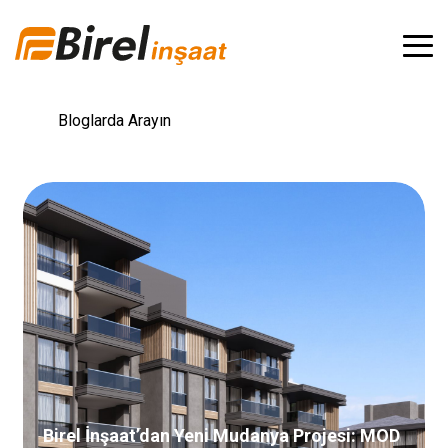
Birel İnşaat’dan Yeni Mudanya Projesi: MOD