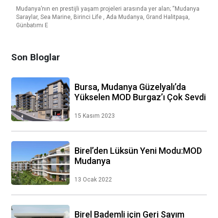
Mudanya’nın en prestijli yaşam projeleri arasında yer alan; “Mudanya
Saraylar, Sea Marine, Birinci Life , Ada Mudanya, Grand Halitpaşa,
Günbatımı E
Son Bloglar
Bursa, Mudanya Güzelyalı’da
Yükselen MOD Burgaz’ı Çok Sevdi
15 Kasım 2023
Birel’den Lüksün Yeni Modu:MOD
Mudanya
13 Ocak 2022
Birel Bademli için Geri Sayım