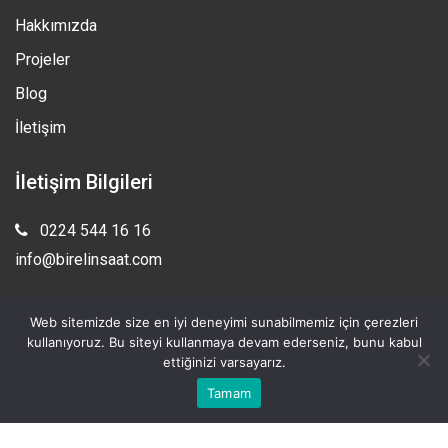
Hakkımızda
Projeler
Blog
İletişim
İletişim Bilgileri
0224 544 16 16
info@birelinsaat.com
Bademli Kültür Caddesi No: 71/ D 16960 Mudanya Bursa
Web sitemizde size en iyi deneyimi sunabilmemiz için çerezleri
kullanıyoruz. Bu siteyi kullanmaya devam ederseniz, bunu kabul
ettiğinizi varsayarız.
Tamam
Designed by
Novembros
© 2022 - All Rights Reserved
Birel İnşaat